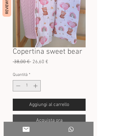
REVIEWS
Copertina sweet bear
Prezzo
Prezzo
 38,00 € 
26,60 €
regolare
scontato
Quantità
*
Aggiungi al carrello
Acquista ora