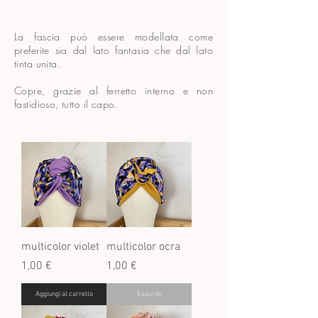
La fascia può essere modellata come
preferite sia dal lato fantasia che dal lato
tinta unita.
Copre, grazie al ferretto interno e non
fastidioso, tutto il capo.
multicolor violet
multicolor ocra
Prezzo
Prezzo
1,00 €
1,00 €
Aggiungi al carrello
Esaurito