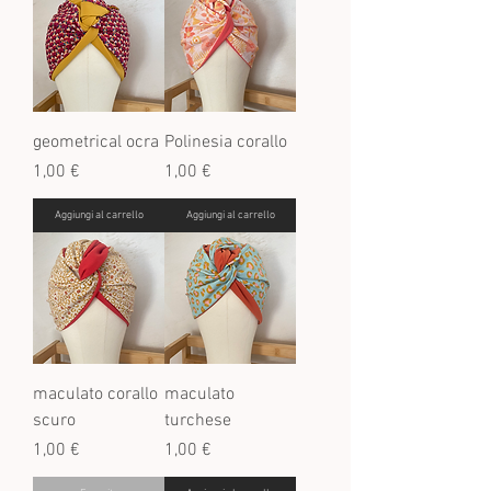
geometrical ocra
Polinesia corallo
Prezzo
Prezzo
1,00 €
1,00 €
Aggiungi al carrello
Aggiungi al carrello
maculato corallo
maculato
scuro
turchese
Prezzo
Prezzo
1,00 €
1,00 €