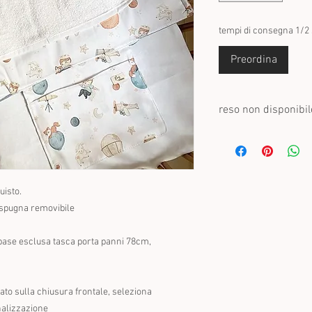
tempi di consegna 1/2
Preordina
reso non disponibil
Una volta personalizzat
recesso legale e dalle p
non possono essere res
difettosi.
uisto.
o spugna removibile
 base esclusa tasca porta panni 78cm,
to sulla chiusura frontale, seleziona
alizzazione