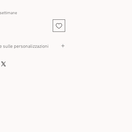
 settimane
e sulle personalizzazioni
o un prodotto perde il diritto di
olitiche di reso, il che significa che
tituiti a meno che non siano