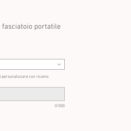
asciatoio portatile
Prezzo
scontato
di personalizzare con ricamo
0/500