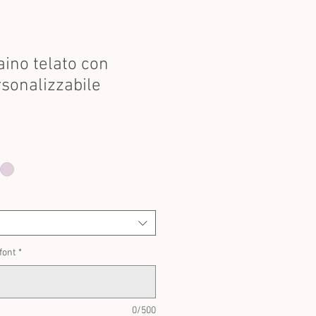
aino telato con
sonalizzabile
font
*
0/500