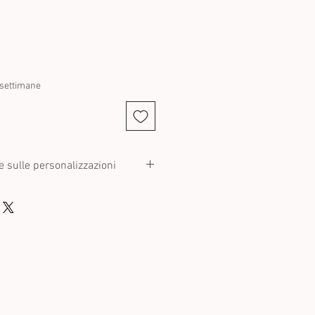
 settimane
e sulle personalizzazioni
o un prodotto perde il diritto di
olitiche di reso, il che significa che
tituiti a meno che non siano