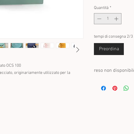
Quantità
*
tempi di consegna 2/3
Preordina
cato OCS 100
reso non disponibil
cciato, originariamente utilizzato per la
Una volta personalizzat
recesso legale e dalle p
non possono essere res
difettosi.