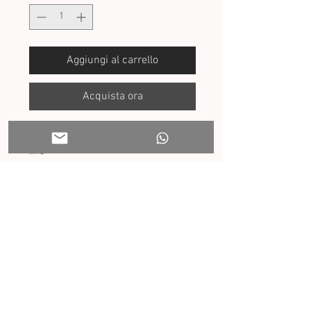
Aggiungi al carrello
Acquista ora
Coordinato in filo di Scozia celeste e puro
lino
- copertina trecce
- pagliaccetto 0mesi (54cm)
- scarpine
- berretto
- bavaglino
Personalizzazioni incluse