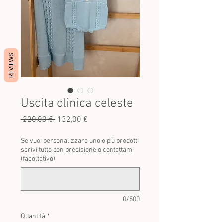
REVIEWS
Uscita clinica celeste
Prezzo
Prezzo
 220,00 € 
132,00 €
regolare
scontato
Se vuoi personalizzare uno o più prodotti
scrivi tutto con precisione o contattami
(facoltativo)
0/500
Quantità
*