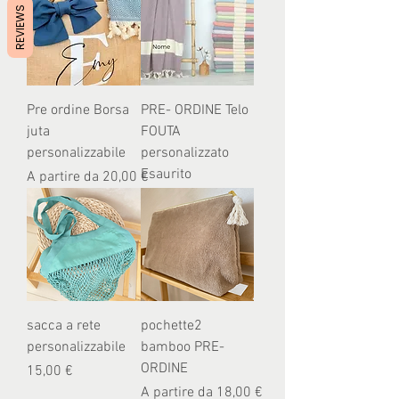
REVIEWS
Pre ordine Borsa
PRE- ORDINE Telo
juta
FOUTA
personalizzabile
personalizzato
Esaurito
Prezzo scontato
A partire da
20,00 €
sacca a rete
pochette2
personalizzabile
bamboo PRE-
ORDINE
Prezzo
15,00 €
Prezzo scontato
A partire da
18,00 €