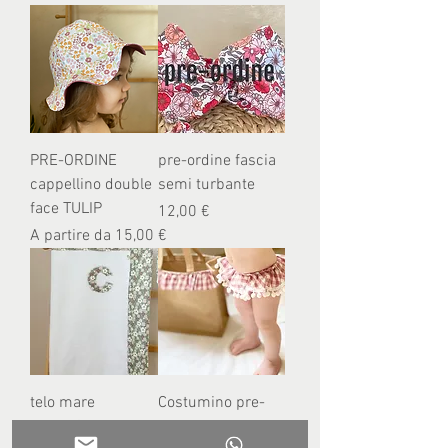
PRE-ORDINE
pre-ordine fascia
cappellino double
semi turbante
face TULIP
Prezzo
12,00 €
Prezzo scontato
A partire da
15,00 €
telo mare
Costumino pre-
bimbo/a in pre-
ordine M e F