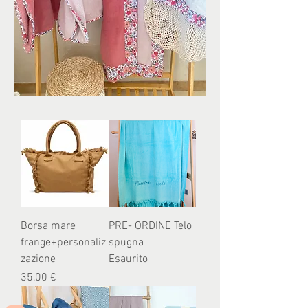
Borsa mare
PRE- ORDINE Telo
frange+personaliz
spugna
zazione
Esaurito
Prezzo
35,00 €