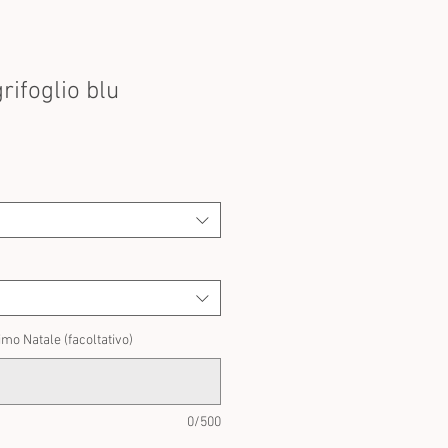
rifoglio blu
rezzo
contato
imo Natale (facoltativo)
0/500