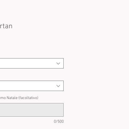
rtan
rezzo
contato
imo Natale (facoltativo)
0/500