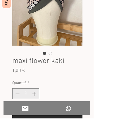
maxi flower kaki
Prezzo
1,00 €
Quantità
*
Esaurito
Avvisami quando è disponibile